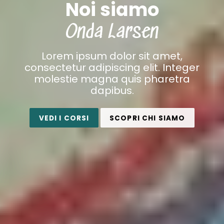
Noi siamo
Onda Larsen
Lorem ipsum dolor sit amet,
consectetur adipiscing elit. Integer
molestie magna quis pharetra
dapibus.
VEDI I CORSI
SCOPRI CHI SIAMO