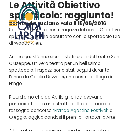
Le Attività
Obiettivo
spettacolo: raggiunto!
Scritto da Luciano Faia il 16/06/2016
Sabato 11 Giugno i nostri ragazzi del corso Obiettivo
spettacolo hanno debuttato con lo spettacolo Dio
di Woody Allen.
Anche quest’anno siamo stati ospiti del teatro San
Giuseppe, un vero teatro per un bellissimo
spettacolo. I ragazzi sono stati seguiti durante
l’anno da Cecilia Bozzolini, una nostra collega di
Fringe.
Ricordiamo che ad Aprile gli allievi avevano
partecipato con un estratto dello spettacolo alla
rassegna concorso
“Franco Agostino Festival”
di
Oleggio, aggiudicandosi il premio Portatori d’Arte.
A tutti gli allievi auguriamo una buona estate, ci