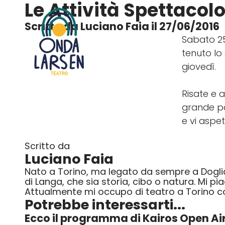
Le Attività
Spettacolo 
Scritto da Luciano Faia il 27/06/2016
Sabato 25
tenuto lo
giovedì.
Risate e 
grande pa
e vi aspe
Scritto da
Luciano Faia
Nato a Torino, ma legato da sempre a Dogliani
di Langa, che sia storia, cibo o natura. Mi p
Attualmente mi occupo di teatro a Torino 
Potrebbe interessarti...
Ecco il programma di Kairos Open Ai