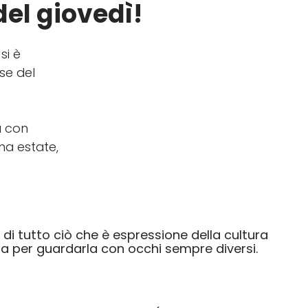
del giovedì!
si è
HOME
se del
a con
na estate,
 di tutto ciò che è espressione della cultura
osa per guardarla con occhi sempre diversi.