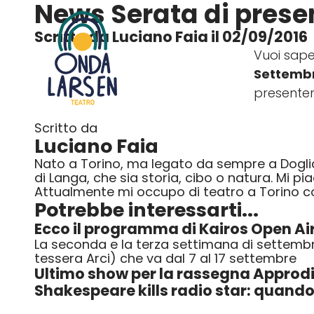
News
Serata di prese
Scritto da Luciano Faia il 02/09/2016
Vuoi saper
Settemb
presenter
Scritto da
Luciano Faia
Nato a Torino, ma legato da sempre a Dogliani
di Langa, che sia storia, cibo o natura. Mi p
Attualmente mi occupo di teatro a Torino 
Potrebbe interessarti...
Ecco il programma di Kairos Open Ai
La seconda e la terza settimana di settembre
tessera Arci) che va dal 7 al 17 settembre
Ultimo show per la rassegna Approdi
Shakespeare kills radio star: quando 