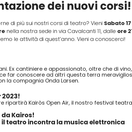
ntazione dei nuovi corsi!
ne di più sui nostri corsi di teatro? Vieni
Sabato 17
re
nella nostra sede in via Cavalcanti 11, dalle
ore 2
emo le attività di quest’anno. Vieni a conoscerci!
. Ex cantiniere e appassionato, oltre che di vino,
iace far conoscere ad altri questa terra meravigli
con la compagnia Onda Larsen.
r 2023!
 ripartirà Kairòs Open Air, il nostro festival tea
 da Kairos!
il teatro incontra la musica elettronica