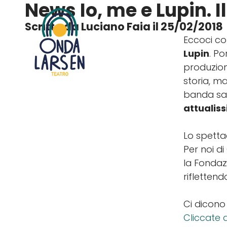
News
Io, me e Lupin. 
Scritto da Luciano Faia il 25/02/2018
Eccoci co
Lupin
. Po
produzio
storia, m
banda sa
attualis
Lo spetta
Per noi d
la Fondaz
rifletten
Ci dicon
Cliccate 