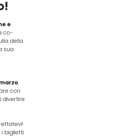
o!
me e
HOME
a co-
lla della
a sua
 marzo
.
rare con
divertire
rettatevi!
biglietti.