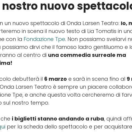
Il nostro nuovo spettacol
n un nuovo spettacolo di Onda Larsen Teatro:
Io, 
rteremo in scena il nuovo testo di Lia Tomatis in un
ne con la
Fondazione Tpe
. Non possiamo svelarvi nu
a possiamo dirvi che il famoso ladro gentiluomo e l
ranno al centro di
una commedia surreale ma
sima!
colo debutterà il
6 marzo
e sarà in scena fino al
9
i Onda Larsen Teatro è sempre un piacere collabo
ione Tpe, e anche questa volta cercheremo di farvi 
do sul nostro tempo.
o che
i biglietti stanno andando a ruba
, quindi aff
qui
per la scheda dello spettacolo e per acquistare i 