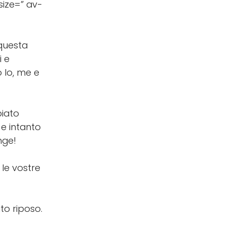
size=” av-
 questa
i e
 Io, me e
biato
e intanto
nge!
 le vostre
to riposo.