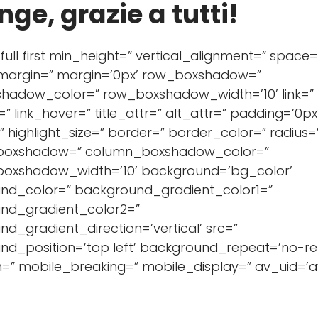
nge, grazie a tutti!
ull first min_height=” vertical_alignment=” space=
argin=” margin=’0px’ row_boxshadow=”
hadow_color=” row_boxshadow_width=’10’ link=”
=” link_hover=” title_attr=” alt_attr=” padding=’0px
=” highlight_size=” border=” border_color=” radius=
boxshadow=” column_boxshadow_color=”
oxshadow_width=’10’ background=’bg_color’
nd_color=” background_gradient_color1=”
nd_gradient_color2=”
d_gradient_direction=’vertical’ src=”
nd_position=’top left’ background_repeat=’no-re
=” mobile_breaking=” mobile_display=” av_uid=’a