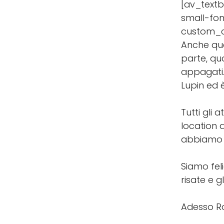
[av_textb
small-fon
custom_c
Anche que
parte, quan
appagati.
Lupin ed 
Tutti gli
location 
abbiamo s
Siamo feli
risate e g
Adesso Ro