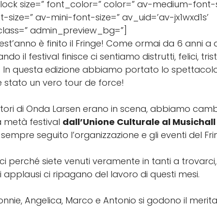
lock size=” font_color=” color=” av-medium-font-
t-size=” av-mini-font-size=” av_uid=’av-jx1wxd1s’
lass=” admin_preview_bg=”]
st’anno è finito il Fringe! Come ormai da 6 anni a
do il festival finisce ci sentiamo distrutti, felici, trist
 In questa edizione abbiamo portato lo spettacolo
è stato un vero tour de force!
 attori di Onda Larsen erano in scena, abbiamo cam
a metà festival
dall’Unione Culturale al Musichall
empre seguito l’organizzazione e gli eventi del Fri
ci perché siete venuti veramente in tanti a trovarci,
li applausi ci ripagano del lavoro di questi mesi.
nnie, Angelica, Marco e Antonio si godono il merita