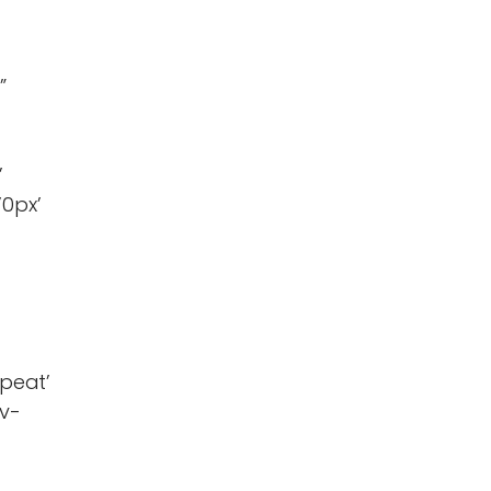
”
HOME
’
’0px’
peat’
v-