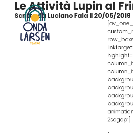
Le Attività
Lupin al Fri
Scritto da Luciano Faia il 20/05/2019
[av_one_f
custom_m
row_boxs
linktarget
highlight
column_
column_b
backgrou
backgrou
backgroun
backgrou
animation
2scgop’]