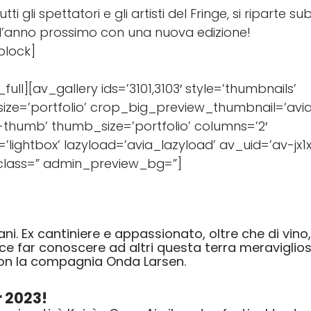
tti gli spettatori e gli artisti del Fringe, si riparte su
i l’anno prossimo con una nuova edizione!
block]
ull][av_gallery ids=’3101,3103′ style=’thumbnails’
ize=’portfolio’ crop_big_preview_thumbnail=’avia
thumb’ thumb_size=’portfolio’ columns=’2′
=’lightbox’ lazyload=’avia_lazyload’ av_uid=’av-jx1
lass=” admin_preview_bg=”]
. Ex cantiniere e appassionato, oltre che di vino,
iace far conoscere ad altri questa terra meravigli
con la compagnia Onda Larsen.
r 2023!