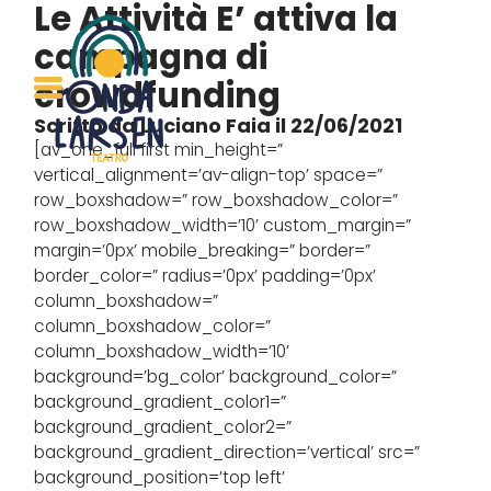
Le Attività
E’ attiva la
campagna di
crowdfunding
Scritto da Luciano Faia il 22/06/2021
[av_one_full first min_height=”
vertical_alignment=’av-align-top’ space=”
row_boxshadow=” row_boxshadow_color=”
row_boxshadow_width=’10’ custom_margin=”
margin=’0px’ mobile_breaking=” border=”
border_color=” radius=’0px’ padding=’0px’
column_boxshadow=”
column_boxshadow_color=”
column_boxshadow_width=’10’
background=’bg_color’ background_color=”
background_gradient_color1=”
background_gradient_color2=”
background_gradient_direction=’vertical’ src=”
background_position=’top left’