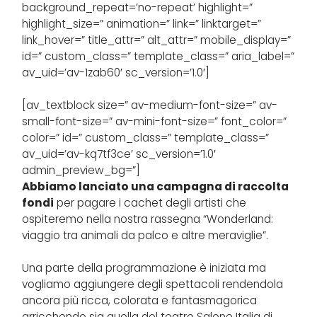
background_repeat=’no-repeat’ highlight=”
highlight_size=” animation=” link=” linktarget=”
link_hover=” title_attr=” alt_attr=” mobile_display=”
id=” custom_class=” template_class=” aria_label=”
av_uid=’av-1zab60′ sc_version=’1.0′]
[av_textblock size=” av-medium-font-size=” av-
small-font-size=” av-mini-font-size=” font_color=”
color=” id=” custom_class=” template_class=”
av_uid=’av-kq7tf3ce’ sc_version=’1.0′
admin_preview_bg=”]
Abbiamo lanciato una campagna di raccolta
fondi
per pagare i cachet degli artisti che
ospiteremo nella nostra rassegna “Wonderland:
viaggio tra animali da palco e altre meraviglie”.
Una parte della programmazione è iniziata ma
vogliamo aggiungere degli spettacoli rendendola
ancora più ricca, colorata e fantasmagorica
arricchendo sia quella del teatro Salone Italia di