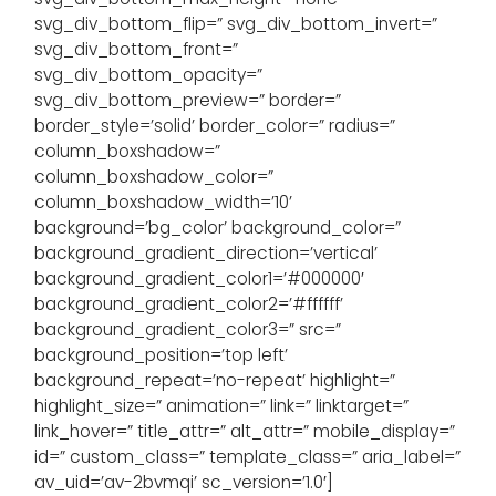
svg_div_bottom_flip=” svg_div_bottom_invert=”
svg_div_bottom_front=”
svg_div_bottom_opacity=”
svg_div_bottom_preview=” border=”
border_style=’solid’ border_color=” radius=”
column_boxshadow=”
column_boxshadow_color=”
column_boxshadow_width=’10’
background=’bg_color’ background_color=”
background_gradient_direction=’vertical’
background_gradient_color1=’#000000′
background_gradient_color2=’#ffffff’
background_gradient_color3=” src=”
background_position=’top left’
background_repeat=’no-repeat’ highlight=”
highlight_size=” animation=” link=” linktarget=”
link_hover=” title_attr=” alt_attr=” mobile_display=”
id=” custom_class=” template_class=” aria_label=”
av_uid=’av-2bvmqi’ sc_version=’1.0′]