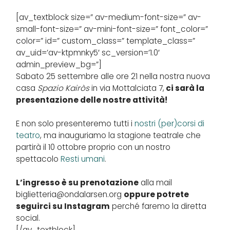
[av_textblock size=” av-medium-font-size=” av-
small-font-size=” av-mini-font-size=” font_color=”
color=” id=” custom_class=” template_class=”
av_uid=’av-ktpmnky5′ sc_version=’1.0′
admin_preview_bg=”]
Sabato 25 settembre alle ore 21 nella nostra nuova
casa
Spazio Kairòs
in via Mottalciata 7,
ci sarà la
presentazione delle nostre attività!
E non solo presenteremo tutti i
nostri (per)corsi di
teatro
, ma inauguriamo la stagione teatrale che
partirà il 10 ottobre proprio con un nostro
spettacolo
Resti umani
.
L’ingresso è su prenotazione
alla mail
biglietteria@ondalarsen.org
oppure potrete
seguirci su Instagram
perché faremo la diretta
social.
[/av_textblock]