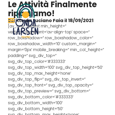
Le Attività
Finalmente
ripartiamo!
Scritto da Luciano Faia il 18/09/2021
[av_one_full first min_height=”
vertical_alignment=’av-align-top’ space=”
row_boxshadow=” row_boxshadow_color=”
row_boxshadow_width=’10’ custom_margin=”
margin=’0px’ mobile_breaking=” min_col_height=”
padding=” svg_div_top=”
svg_div_top_color=’#333333′
svg_div_top_width=’100′ svg_div_top_height=’50’
svg_div_top_max_height=’none’
svg_div_top_flip=” svg_div_top_invert=”
svg_div_top_front=” svg_div_top_opacity=”
svg_div_top_preview=” svg_div_bottom=”
svg_div_bottom_color=’#333333′
svg_div_bottom_width=’100′
svg_div_bottom_height=’50’
svg_div_bottom_max_height=’none’