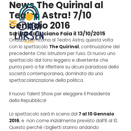
News
The Quirinal al
Teatro Astra! 7/10
Gennaio 2016
Scritto da Luciano Faia il 13/10/2015
OndaLarsen ritorna al Teatro Astra, questa volta
con lo spettacolo
The Quirinal
, continuazione del
precedente Crisi: istruzioni per l’uso. Di nuovo uno
spettacolo dal tono leggero e divertente che
punta però a far riflettere su alcuni paradossi della
società contemporanea, dominata da una
spettacolarizzazione della politica.
Il nuovo Talent Show per eleggere il Presidente
della Repubblica!
Lo spettacolo sarà in scena dal
7 al 10 Gennaio
2016
, e non come inizialmente previsto dall’8 al 10.
Questo perché i biglietti stanno andando