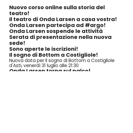
Nuovo corso online sulla storia del
teatro!
Il teatro di Onda Larsen a casa vostra!
Onda Larsen partecipa ad #argo!
Onda Larsen sospende le attività
Serata di presentazione nella nuova
sede!
Sono aperte le iscrizioni!
Il sogno di Bottom a Costigliole!
Nuova data per Il sogno di Bottom a Costigliole
d'Asti, venerdì 31 luglio alle 21:30
Onda Larsen torna sul palco!
Finalmente Onda Larsen ritorna in scena, vi
aspettiamo giovedì 23 luglio alle 21:30, alla scuola
elementare De Amicis di Venaria!
Le attività di Onda Larsen non si
Fermano!
Attenzione, Laboratorio rimandato
1
2
3
4
5